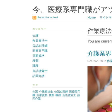
今、医療系専門職がア
Home
サイトマ
Subscribe to feed
カテゴリー
作業療法
介護
You are curren
作業療法士
公認心理師
医療専門職
介護業界
国家資格
種類
02/05/2025
in
作
職種
言語聴覚士
訪問介護
タグ
介護
作業療法士
公認心理師
医療専門
職
国家資格
種類
職種
言語聴覚士
訪
問介護