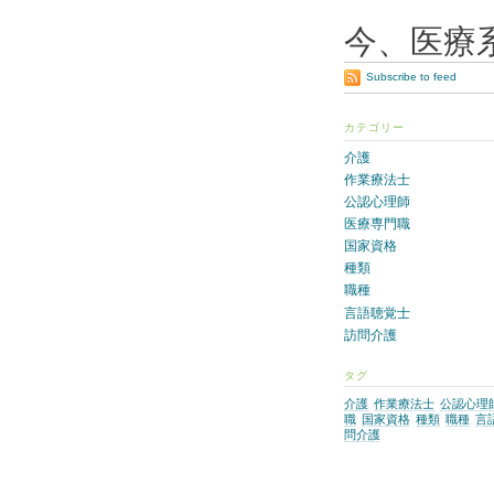
今、医療
Subscribe to feed
カテゴリー
介護
作業療法士
公認心理師
医療専門職
国家資格
種類
職種
言語聴覚士
訪問介護
タグ
介護
作業療法士
公認心理
職
国家資格
種類
職種
言
問介護