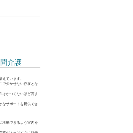
訪問介護
増えています。
こで欠かせない存在とな
性はかつてないほど高ま
かなサポートを提供でき
に移動できるよう室内を
異変があればすぐに報告