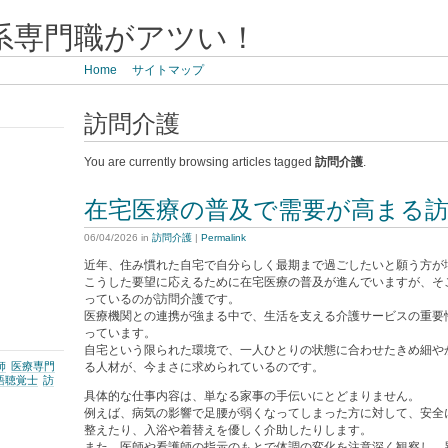
系専門職がアツい！
Home
サイトマップ
訪問介護
You are currently browsing articles tagged
訪問介護
.
在宅医療の普及で需要が高まる
06/04/2026
in
訪問介護
|
Permalink
近年、住み慣れた自宅で自分らしく最期まで過ごしたいと願う方が
こうした要望に応えるために在宅医療の普及が進んでいますが、そ
っているのが訪問介護です。
医療機関との連携が強まる中で、生活を支える介護サービスの重要
っています。
自宅という限られた環境で、一人ひとりの状態に合わせたきめ細や
師
医療専門
る人材が、今まさに求められているのです。
語聴覚士
訪
具体的な仕事内容は、単なる家事の手伝いにとどまりません。
例えば、病気の影響で足腰が弱くなってしまった方に対して、安全
整えたり、入浴や着替えを優しく介助したりします。
また、医師や看護師の指示のもとで体調の変化を注意深く観察し、