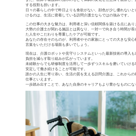
する役割も担います。
日々の暮らしの中で昨日よりも食欲がない、顔色が少し優れないと
けるのは、生活に密着している訪問介護士ならではの強みです。
この仕事の大きな魅力は、利用者と深い信頼関係を築ける点にあり
大勢の介護士が関わる施設とは異なり、一対一で向き合う時間が長
た人生やこだわりを尊重したケアが可能です。
あなたの存在そのものが、利用者やその家族にとっての大きな安心
言葉をいただける場面も多いでしょう。
現在は、介護ロボットや見守りシステムといった最新技術の導入も
負担を減らす取り組みが広がっています。
未経験からでも研修制度を活用して一歩ずつスキルを磨いていける
安定して働き続けることが可能です。
誰かの人生に寄り添い、生活の質を支える訪問介護は、これからの
仕事といえます。
一歩踏み出すことで、あなた自身のキャリアもより豊かなものにな